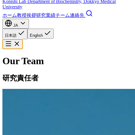
Konishi Lab
Department of Biochemistry, Dokkyo Medical
University
ホーム
教授挨拶
研究
業績
チーム
連絡先
JA
日本語
English
Our Team
研究責任者