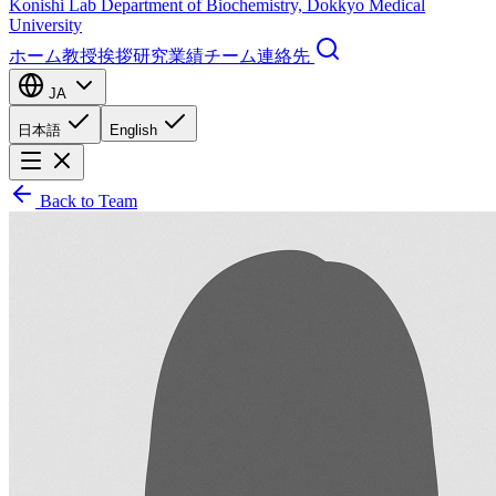
Konishi Lab
Department of Biochemistry, Dokkyo Medical
University
ホーム
教授挨拶
研究
業績
チーム
連絡先
JA
日本語
English
Back to Team