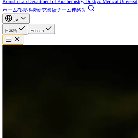
Konishi Lab
Department of Biochemistry, Dokkyo Medical Universit
ホーム
教授挨拶
研究
業績
チーム
連絡先
JA
日本語
English